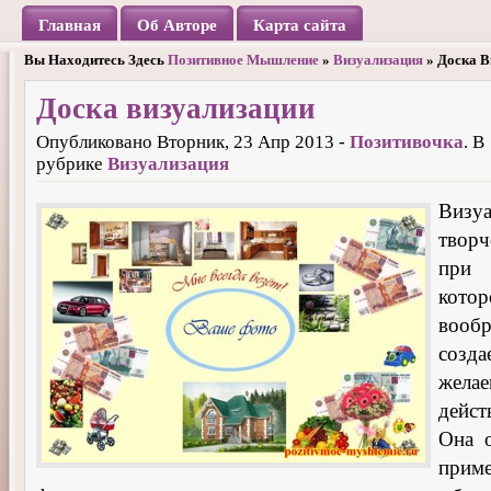
Главная
Об Авторе
Карта сайта
Вы Находитесь Здесь
Позитивное Мышление
»
Визуализация
» Доска В
Доска визуализации
Опубликовано Вторник, 23 Апр 2013 -
Позитивочка
. В
рубрике
Визуализация
Визу
творч
пр
котор
вооб
соз
жела
дейст
Она 
прим